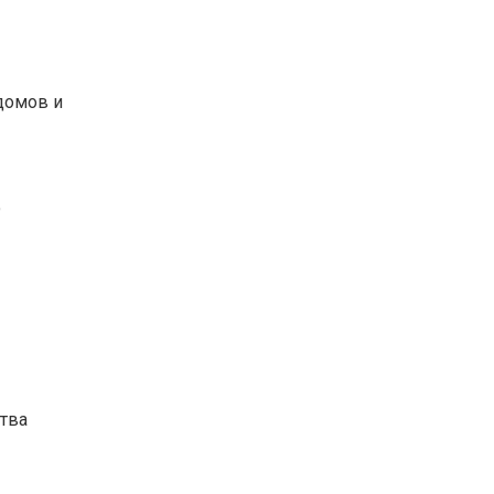
домов и
о
тва