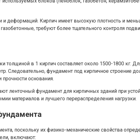
 используемых блоков (пеноблок, газобетон, керамзитобет
ки и деформаций. Кирпич имеет высокую плотность и мень
о газобетонные, требуют более тщательного контроля подв
и толщиной в 1 кирпич составляет около 1500-1800 кг. Для
метр. Следовательно, фундамент под кирпичное строение
и прочности основания.
ют ленточный фундамент для кирпичных зданий при устойч
омии материалов и лучшего перераспределения нагрузки.
 фундамента
ента, поскольку их физико-механические свойства опред
ели, включают: