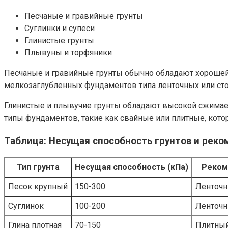
Песчаные и гравийные грунты
Суглинки и супеси
Глинистые грунты
Плывуны и торфяники
Песчаные и гравийные грунты обычно обладают хорошей
мелкозаглубленных фундаментов типа ленточных или стол
Глинистые и плывучие грунты обладают высокой сжимае
типы фундаментов, такие как свайные или плитные, кот
Таблица: Несущая способность грунтов и ре
Тип грунта
Несущая способность (кПа)
Реком
Песок крупный
150-300
Ленточн
Суглинок
100-200
Ленточн
Глина плотная
70-150
Плитный