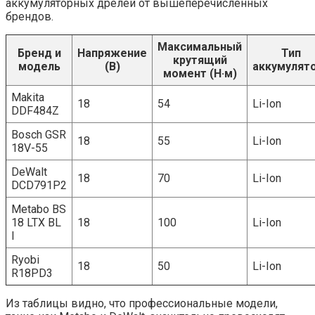
аккумуляторных дрелей от вышеперечисленных
брендов.
Максимальный
Бренд и
Напряжение
Тип
крутящий
модель
(В)
аккумулят
момент (Н·м)
Makita
18
54
Li-Ion
DDF484Z
Bosch GSR
18
55
Li-Ion
18V-55
DeWalt
18
70
Li-Ion
DCD791P2
Metabo BS
18 LTX BL
18
100
Li-Ion
I
Ryobi
18
50
Li-Ion
R18PD3
Из таблицы видно, что профессиональные модели,