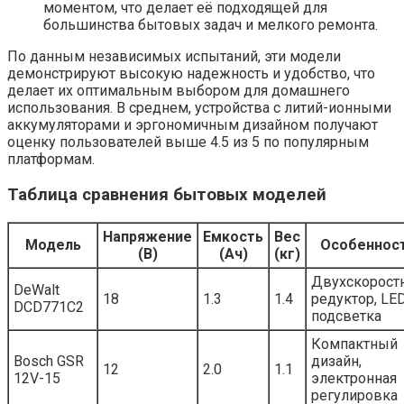
моментом, что делает её подходящей для
большинства бытовых задач и мелкого ремонта.
По данным независимых испытаний, эти модели
демонстрируют высокую надежность и удобство, что
делает их оптимальным выбором для домашнего
использования. В среднем, устройства с литий-ионными
аккумуляторами и эргономичным дизайном получают
оценку пользователей выше 4.5 из 5 по популярным
платформам.
Таблица сравнения бытовых моделей
Напряжение
Емкость
Вес
Модель
Особеннос
(В)
(Ач)
(кг)
Двухскорост
DeWalt
18
1.3
1.4
редуктор, LE
DCD771C2
подсветка
Компактный
Bosch GSR
дизайн,
12
2.0
1.1
12V-15
электронная
регулировка