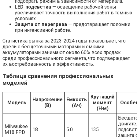
подобрать режим в зависимости от материала.
LED-подсветка
— освещение рабочей зоны
увеличивает точность выполнения работ в темных
условиях.
Защита от перегрева
— предотвращает поломки
при интенсивной работе.
Статистика рынка за 2023-2024 годы показывает, что
дрели с бесщеточными моторами и емкими
аккумуляторами занимают около 60% всех продаж
среди профессионального сегмента, что подтверждает
их востребованность и эффективность.
Таблица сравнения профессиональных
моделей
Крутящий
Напряжение
Емкость
Модель
момент
Особе
(В)
(Ач)
(Н·м)
Бесщет
двигате
Milwaukee
18
5.0
135
подсвет
M18 FPD
защита 