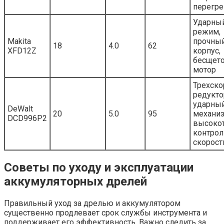
перегре
Ударны
режим,
Makita
прочны
18
4.0
62
XFD12Z
корпус,
бесщет
мотор
Трехско
редукто
ударны
DeWalt
20
5.0
95
механиз
DCD996P2
высоко
контрол
скорост
Советы по уходу и эксплуатации
аккумуляторных дрелей
Правильный уход за дрелью и аккумулятором
существенно продлевает срок службы инструмента и
поддерживает его эффективность. Важно следить за