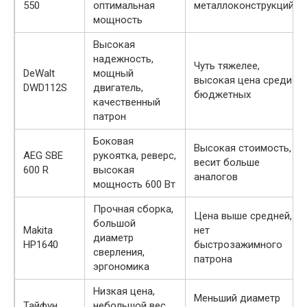
550
оптимальная
металлоконструкций
мощность
Высокая
надежность,
Чуть тяжелее,
DeWalt
мощный
высокая цена среди
DWD112S
двигатель,
бюджетных
качественный
патрон
Боковая
Высокая стоимость,
AEG SBE
рукоятка, реверс,
весит больше
600 R
высокая
аналогов
мощность 600 Вт
Прочная сборка,
Цена выше средней,
большой
Makita
нет
диаметр
HP1640
быстрозажимного
сверления,
патрона
эргономика
Низкая цена,
Меньший диаметр
Тайфун
небольшой вес,