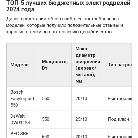
ТОП-5 лучших бюджетных электродрелей
2024 года
Далее представим обзор наиболее востребованных
моделей, которые получили положительные отзывы и
хорошие оценки по соотношению цена/качество.
Макс.
диаметр
Мощность,
сверления
Модель
Тип патрона
Вт
(дерево/
металл),
мм
Bosch
EasyImpact
550
20/10
Быстрозажим
550
DeWalt
550
25/10
Под ключ
DWD112S
AEG SBE
600
20/10
Быстрозажим