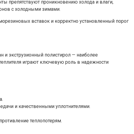
нты препятствуют проникновению холода и влаги,
ионов с холодными зимами.
рморезиновых вставок и корректно установленный порог
н и экструзионный полистирол — наиболее
теплителя играют ключевую роль в надежности
а.
едачи и качественными уплотнителями.
опротивление теплопотерям.