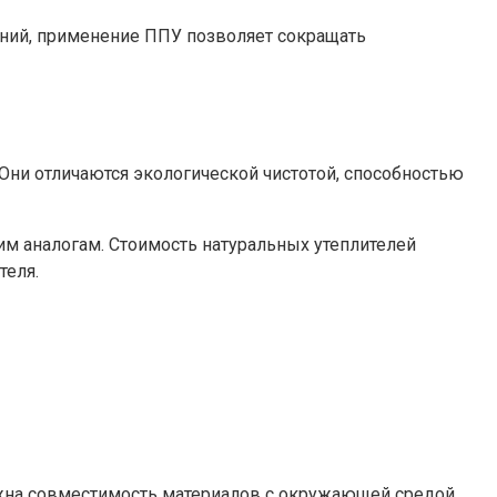
аний, применение ППУ позволяет сокращать
 Они отличаются экологической чистотой, способностью
ким аналогам. Стоимость натуральных утеплителей
теля.
ажна совместимость материалов с окружающей средой.