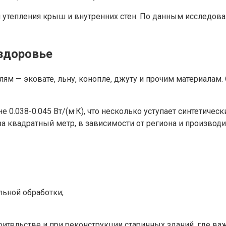
 утепления крыш и внутренних стен. По данным исследов
 здоровье
лям — эковате, льну, конопле, джуту и прочим материалам.
 0.038-0.045 Вт/(м·К), что несколько уступает синтетичес
за квадратный метр, в зависимости от региона и производи
ьной обработки;
оительстве и при реконструкции старинных зданий, где в