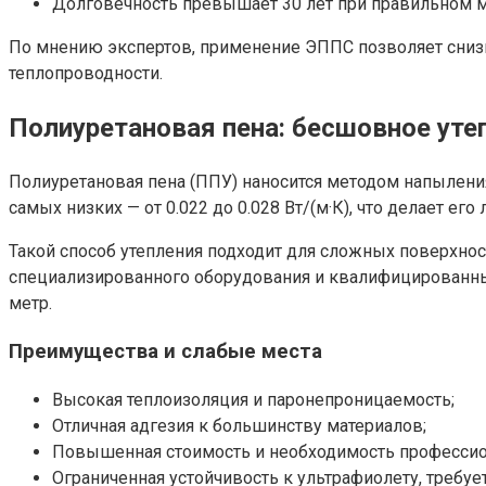
Долговечность превышает 30 лет при правильном 
По мнению экспертов, применение ЭППС позволяет снизи
теплопроводности.
Полиуретановая пена: бесшовное уте
Полиуретановая пена (ППУ) наносится методом напыления
самых низких — от 0.022 до 0.028 Вт/(м·К), что делает ег
Такой способ утепления подходит для сложных поверхност
специализированного оборудования и квалифицированных 
метр.
Преимущества и слабые места
Высокая теплоизоляция и паронепроницаемость;
Отличная адгезия к большинству материалов;
Повышенная стоимость и необходимость профессио
Ограниченная устойчивость к ультрафиолету, требуе