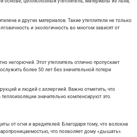
й основе, целлюлозный утеплитель, материалы из льна,
илена и других материалов. Такие утеплители не только
говечность и экологичность во многом зависят от
тно негорючей. Этот утеплитель отлично пропускает
ослужить более 50 лет без значительной потери
рукций и людей с аллергией. Важно отметить, что
 теплоизоляции значительно компенсируют это.
ты от огня и вредителей. Благодаря тому, что волокна
паропроницаемостью, что позволяет дому «дышать».