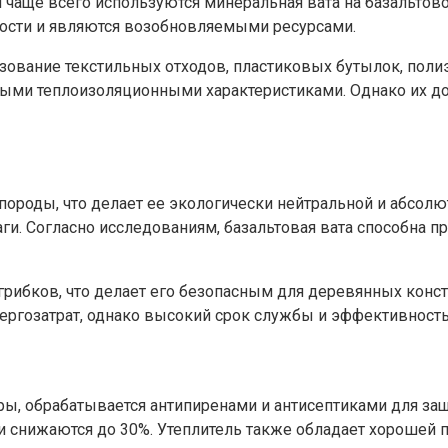
чаще всего используются минеральная вата на базальтово
ности и являются возобновляемыми ресурсами.
вание текстильных отходов, пластиковых бутылок, полиэт
ыми теплоизоляционными характеристиками. Однако их дол
породы, что делает ее экологически нейтральной и абсолю
и. Согласно исследованиям, базальтовая вата способна пр
грибков, что делает его безопасным для деревянных конст
ергозатрат, однако высокий срок службы и эффективность
ы, обрабатывается антипиренами и антисептиками для защи
и снижаются до 30%. Утеплитель также обладает хорошей 