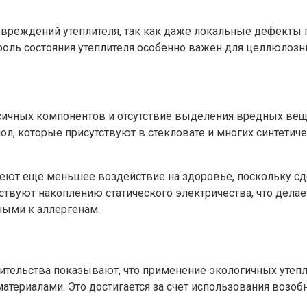
вреждений утеплителя, так как даже локальные дефекты
роль состояния утеплителя особенно важен для целлюлозн
чных компонентов и отсутствие выделения вредных вещест
которые присутствуют в стекловате и многих синтетическ
еют еще меньшее воздействие на здоровье, поскольку сд
ствуют накоплению статического электричества, что дела
ными к аллергенам.
ительства показывают, что применение экологичных утеп
атериалами. Это достигается за счет использования возо