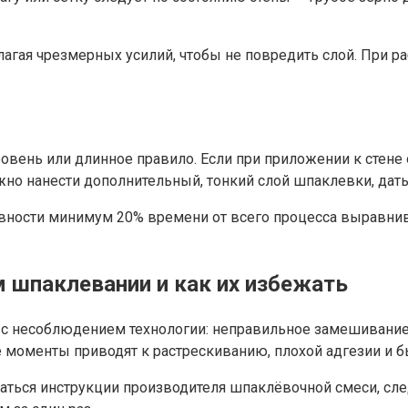
гая чрезмерных усилий, чтобы не повредить слой. При р
вень или длинное правило. Если при приложении к стене о
ужно нанести дополнительный, тонкий слой шпаклевки, дат
овности минимум 20% времени от всего процесса выравнив
 шпаклевании и как их избежать
 с несоблюдением технологии: неправильное замешивание
е моменты приводят к растрескиванию, плохой адгезии и 
аться инструкции производителя шпаклёвочной смеси, сл