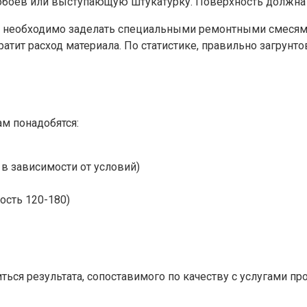
, обоев или выступающую штукатурку. Поверхность должна 
 необходимо заделать специальными ремонтными смесями 
атит расход материала. По статистике, правильно загрунт
м понадобятся:
в зависимости от условий)
ость 120-180)
ься результата, сопоставимого по качеству с услугами п