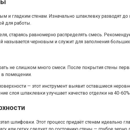
ны
м и гладким стенам. Изначально шпаклевку разводят до к
ой для работы.
, стараясь равномерно распределять смесь. Рекомендуетс
ой называется черновым и служит для заполнения больших
брать не слишком много смеси. После покрытия стены пер
е в помещении.
оверхности — этот инструмент выявит оставшиеся неровн
ение слоя шпаклевки улучшает качество отделки на 40-60%
рхности
этап шлифовки. Этот процесс придаёт стенам идеально г
гу или сетку следует по состоянию стены — грубое зерно 