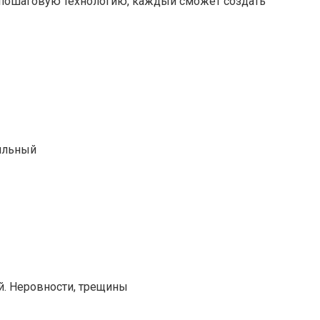
 пошаговую технологию, каждый сможет создать
вильный
. Неровности, трещины