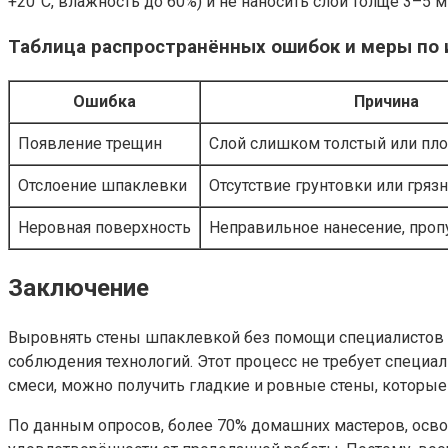
+20°C, влажность до 60%) и не наносить слой толще 3–5 м
Таблица распространённых ошибок и меры по 
Ошибка
Причина
Появление трещин
Слой слишком толстый или пл
Отслоение шпаклевки
Отсутствие грунтовки или гряз
Неровная поверхность
Неправильное нанесение, проп
Заключение
Выровнять стены шпаклевкой без помощи специалистов 
соблюдения технологий. Этот процесс не требует специа
смеси, можно получить гладкие и ровные стены, которые
По данным опросов, более 70% домашних мастеров, осв