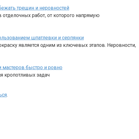
бежать трещин и неровностей
в отделочных работ, от которого напрямую
пользованием шпатлевки и серпянки
окраску является одним из ключевых этапов. Неровности,
 мастеров быстро и ровно
мя кропотливых задач
ься
.