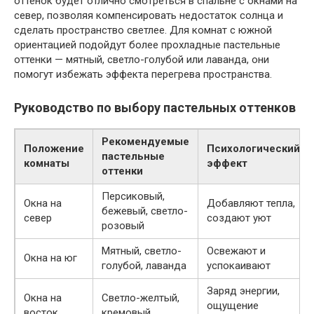
оттенок будет отлично смотреться в спальне с окнами на
север, позволяя компенсировать недостаток солнца и
сделать пространство светлее. Для комнат с южной
ориентацией подойдут более прохладные пастельные
оттенки — мятный, светло-голубой или лаванда, они
помогут избежать эффекта перегрева пространства.
Руководство по выбору пастельных оттенков
Рекомендуемые
Положение
Психологический
пастельные
комнаты
эффект
оттенки
Персиковый,
Окна на
Добавляют тепла,
бежевый, светло-
север
создают уют
розовый
Мятный, светло-
Освежают и
Окна на юг
голубой, лаванда
успокаивают
Заряд энергии,
Окна на
Светло-желтый,
ощущение
восток
кремовый