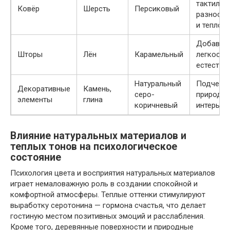
тактильн
Ковёр
Шерсть
Персиковый
разнообр
и тепло
Добавля
Шторы
Лён
Карамельный
легкости
естестве
Натуральный
Подчерк
Декоративные
Камень,
серо-
природно
элементы
глина
коричневый
интерьер
Влияние натуральных материалов и
теплых тонов на психологическое
состояние
Психология цвета и восприятия натуральных материалов
играет немаловажную роль в создании спокойной и
комфортной атмосферы. Теплые оттенки стимулируют
выработку серотонина — гормона счастья, что делает
гостиную местом позитивных эмоций и расслабления.
Кроме того, деревянные поверхности и природные