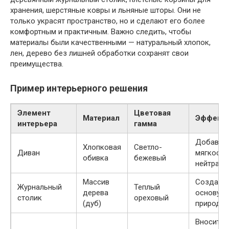
хранения, шерстяные ковры и льняные шторы. Они не
только украсят пространство, но и сделают его более
комфортным и практичным. Важно следить, чтобы
материалы были качественными — натуральный хлопок,
лен, дерево без лишней обработки сохранят свои
преимущества.
Пример интерьерного решения
Элемент
Цветовая
Материал
Эффект
интерьера
гамма
Добавля
Хлопковая
Светло-
Диван
мягкости
обивка
бежевый
нейтраль
Массив
Создает
Журнальный
Теплый
дерева
основу у
столик
ореховый
(дуб)
природно
Вносит