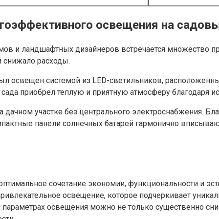
гоэффективного освещения на садовы
омов и ландшафтных дизайнеров встречается множество п
 снижало расходы.
ыл освещен системой из LED-светильников, расположенных
 сада приобрел теплую и приятную атмосферу благодаря 
 дачном участке без центрального электроснабжения. Бла
омпактные панели солнечных батарей гармонично вписываю
птимальное сочетание экономии, функциональности и эст
 привлекательное освещение, которое подчеркивает уника
 параметрах освещения можно не только существенно сниз
сти.