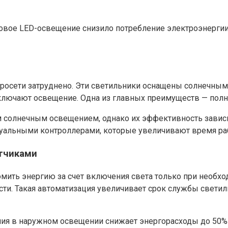
овое LED-освещение снизило потребление электроэнергии н
ктросети затруднено. Эти светильники оснащены солнечны
ключают освещение. Одна из главных преимуществ — полная
 солнечным освещением, однако их эффективность зависи
уальными контроллерами, которые увеличивают время ра
тчиками
мить энергию за счет включения света только при необхо
сти. Такая автоматизация увеличивает срок службы свети
ния в наружном освещении снижает энергорасходы до 50% 