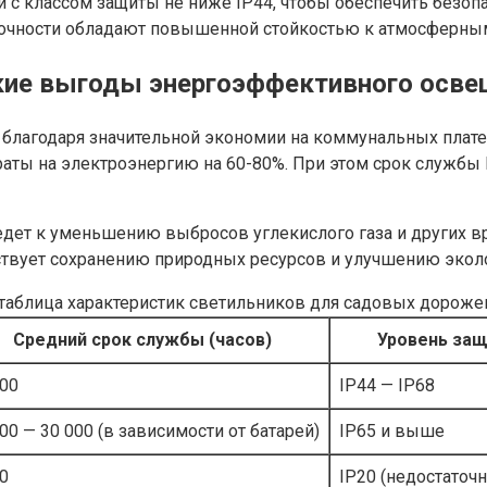
с классом защиты не ниже IP44, чтобы обеспечить безопа
рочности обладают повышенной стойкостью к атмосферны
кие выгоды энергоэффективного осве
благодаря значительной экономии на коммунальных плат
раты на электроэнергию на 60-80%. При этом срок службы
ведет к уменьшению выбросов углекислого газа и других 
ствует сохранению природных ресурсов и улучшению эколо
таблица характеристик светильников для садовых дороже
Средний срок службы (часов)
Уровень защ
000
IP44 — IP68
00 — 30 000 (в зависимости от батарей)
IP65 и выше
0
IP20 (недостаточ