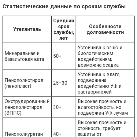
Статистические данные по срокам службы
Средний
срок
Особенности
Утеплитель
службы,
долговечности
лет
Устойчива к огню и
Минеральная и
биологическим
50+
базальтовая вата
воздействиям;
возможна осадка
Устойчива к влаге,
Пенополистирол
подвержена
25–30
(пенопласт)
воздействию УФ и
растворителей
Экструдированный
Высокая прочность и
пенополистирол
30+
влагостойкость, но
(ЭППС)
подвержен УФ-лучам
Высокая прочность и
стойкость, требует
Пенополиуретан
40+
защиты от