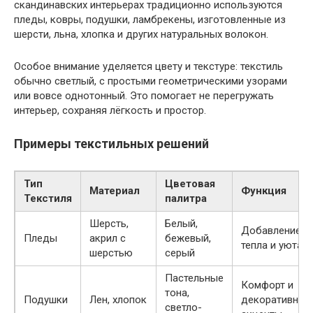
скандинавских интерьерах традиционно используются
пледы, ковры, подушки, ламбрекены, изготовленные из
шерсти, льна, хлопка и других натуральных волокон.
Особое внимание уделяется цвету и текстуре: текстиль
обычно светлый, с простыми геометрическими узорами
или вовсе однотонный. Это помогает не перегружать
интерьер, сохраняя лёгкость и простор.
Примеры текстильных решений
Тип
Цветовая
Материал
Функция
Текстиля
палитра
Шерсть,
Белый,
Добавление
Пледы
акрил с
бежевый,
тепла и уюта
шерстью
серый
Пастельные
Комфорт и
тона,
Подушки
Лен, хлопок
декоративные
светло-