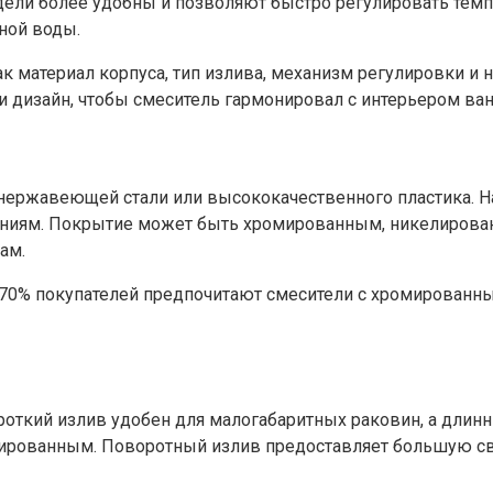
и более удобны и позволяют быстро регулировать темпе
ной воды.
ак материал корпуса, тип излива, механизм регулировки и
и дизайн, чтобы смеситель гармонировал с интерьером ва
, нержавеющей стали или высококачественного пластика. 
ениям. Покрытие может быть хромированным, никелирован
ам.
о 70% покупателей предпочитают смесители с хромированн
ороткий излив удобен для малогабаритных раковин, а дли
рованным. Поворотный излив предоставляет большую своб