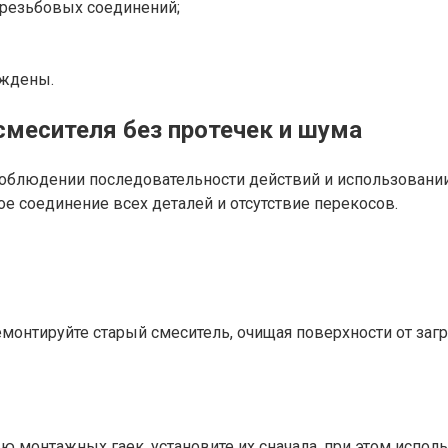
 резьбовых соединений;
еждены.
смесителя без протечек и шума
 соблюдении последовательности действий и использовани
ое соединение всех деталей и отсутствие перекосов.
емонтируйте старый смеситель, очищая поверхности от загр
ю монтажных гаек, установите их сначала, при этом испол