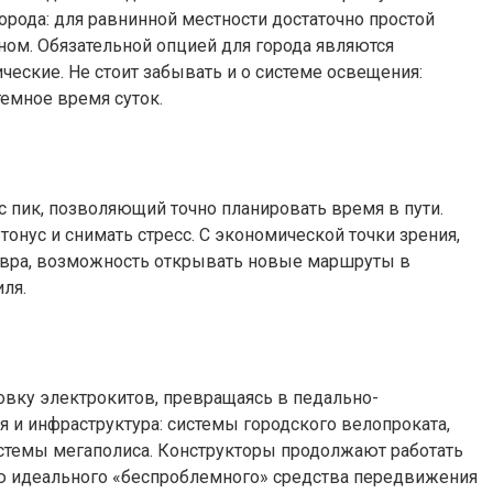
орода: для равнинной местности достаточно простой
ном. Обязательной опцией для города являются
ческие. Не стоит забывать и о системе освещения:
темное время суток.
с пик, позволяющий точно планировать время в пути.
нус и снимать стресс. С экономической точки зрения,
аневра, возможность открывать новые маршруты в
ля.
овку электрокитов, превращаясь в педально-
 и инфраструктура: системы городского велопроката,
стемы мегаполиса. Конструкторы продолжают работать
ю идеального «беспроблемного» средства передвижения