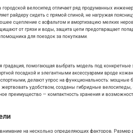
в городской велосипед отличает ряд продуманных инженер
яет райдеру сидеть с прямой спиной, не нагружая поясни
рошее сцепление с асфальтом и амортизацию мелких неро
щищают от грязи и воды, защита цепи предотвращает попа
помощника для поездок за покупками.
я градация, помогающая выбрать модель под конкретные з
ортной посадкой и элегантными аксессуарами вроде кожан
спортными, делают упрос на функциональность: мощные б
ов жертвовать удобством, созданы гибридные велосипеды, 
авное преимущество — компактность хранения и возможно
ели
ть внимание на несколько определяющих факторов. Размер