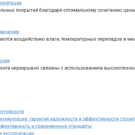
плуатации
льных покрытий благодаря оптимальному сочетанию цены,
именение
ются воздействию влаги, температурных перепадов и меха
ения
онта неразрывно связаны с использованием высокотехно
естойкости
кументации: гарантия надежности и эффективности строит
ффективность и современные стандарты
и эксплуатации