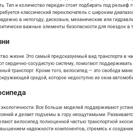
. Тип и количество передач стоит подбирать под рельеф г
отребуется классический переключатель с широким диапазо
надежно в непогоду, дисковые, механические или гидравли
 критически важные элементы безопасности для поездок в 
зни
ство жизни. Это самый предсказуемый вид транспорта в ча
 сердечно-сосудистую систему, помогают поддерживать то
венный транспорт. Кроме того, велосипед — это свобода м
окружающей средой, которое недоступно из окна автомоби
осипеда
и экологичности. Все больше моделей поддерживают устан
тояний и делает подъемы в гору неощутимыми. Развивается
елают велосипед полноценной частью транспортной экоси
повышением надежности компонентов, стремясь к создани