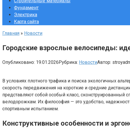
Строительные материалы
Фундамент
Электрика
Карта сайта
Главная
»
Новости
Городские взрослые велосипеды: ид
Опубликовано:
19.01.2026
Рубрика:
Новости
Автор:
stroyad
В условиях плотного трафика и поиска экологичных альт
скорость передвижения на короткие и средние дистанции
представляют собой особый класс, сконструированный 
велодорожкам. Их философия — это удобство, надежност
спортивным испытанием.
Конструктивные особенности и эрго