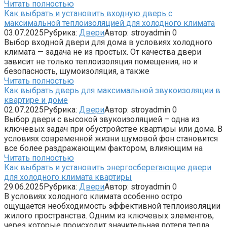
Читать полностью
Как выбрать и установить входную дверь с
максимальной теплоизоляцией для холодного климата
03.07.2025
Рубрика:
Двери
Автор:
stroyadmin
0
Выбор входной двери для дома в условиях холодного
климата — задача не из простых. От качества двери
зависит не только теплоизоляция помещения, но и
безопасность, шумоизоляция, а также
Читать полностью
Как выбрать дверь для максимальной звукоизоляции в
квартире и доме
02.07.2025
Рубрика:
Двери
Автор:
stroyadmin
0
Выбор двери с высокой звукоизоляцией – одна из
ключевых задач при обустройстве квартиры или дома. В
условиях современной жизни шумовой фон становится
все более раздражающим фактором, влияющим на
Читать полностью
Как выбрать и установить энергосберегающие двери
для холодного климата квартиры
29.06.2025
Рубрика:
Двери
Автор:
stroyadmin
0
В условиях холодного климата особенно остро
ощущается необходимость эффективной теплоизоляции
жилого пространства. Одним из ключевых элементов,
через которые происходит значительная потеря тепла,